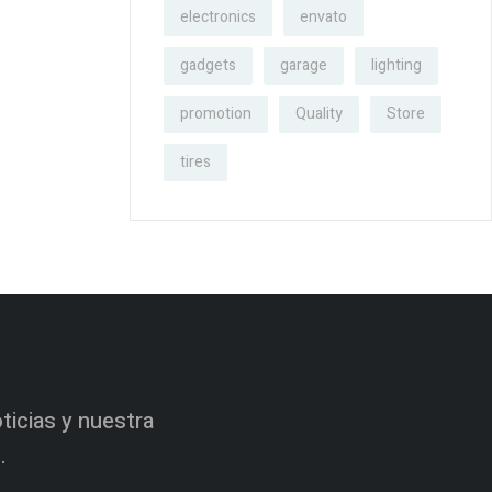
electronics
envato
gadgets
garage
lighting
promotion
Quality
Store
tires
oticias y nuestra
.